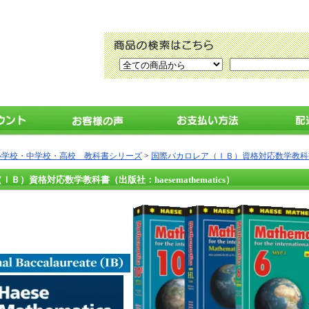
小学校・中学校・高校 教科書シリーズ
>
国際バカロレア（ＩＢ）資格対応数学教科書（出版社
Ｂ）資格対応数学教科書（出版社：haesemathematics）