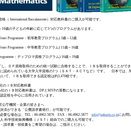
 International Baccalaureate）対応教科書のご購入が可能です。
19歳の子どもの年齢に応じて3つのプログラムがあります。
ry Years Programme：初等教育プログラム) 3歳～12歳
e Years Programme：中等教育プログラム) 11歳～16歳
ma Programme：ディプロマ資格プログラム) 16歳～19歳
了し、ＤＰ資格取得のための統一試験に合格することで、ＩＢを取得することができ
に認められている大学入学資格の1つ（ＳＡＴ・ＡＣＴなど）です。 日本では、
おいて、ＩＢを取得できる認定校は約3,470校です。
atics社のＩＢ対応教科書
matics社のＩＢ対応教科書は、DPとMYPの算数になります。
認定校を中心に活用されています。
官公庁機関・企業の皆さまへ
決済ができる「公費請求書発行」が可能です。
合は、TEL：06-4962-5876 FAX：06-4962-5877
info@gakurin.co.jp
にお問
人 科学技術振興機構（ＪＳＴ）経由でのご購入も可能です。
・請求書・領収書をご希望の場合は、ご指示ください。