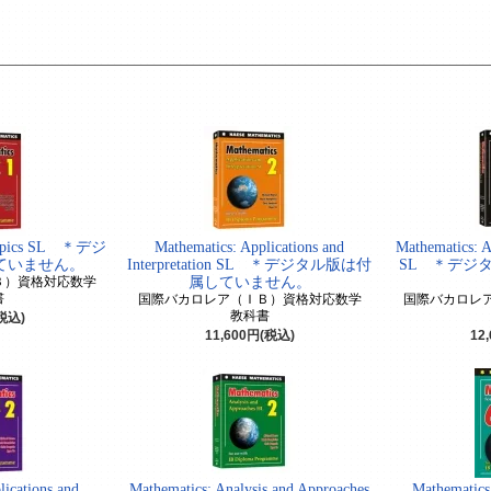
 Topics SL ＊デジ
Mathematics: Applications and
Mathematics: A
ていません。
Interpretation SL ＊デジタル版は付
SL ＊デジ
Ｂ）資格対応数学
属していません。
書
国際バカロレア（ＩＢ）資格対応数学
国際バカロレ
教科書
(税込)
11,600円(税込)
12
lications and
Mathematics: Analysis and Approaches
Mathematics 