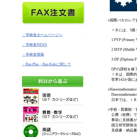
○国際バカロレア資格（
ＩＢには、3歳～
・学林舎ホームページへ
1.PYP (Prima
・学林舎NEWS
2.MYP (Middl
・学林舎情報
3.DP (Diplo
・Raz-Plus・Raz-Kidsに関して
DPの課程を修
ＩＢは、国際的
世界142か国に
○Haesemathem
Haesemathe
日本では、ＩＢ
○学校・図書館・
公費（校費）で
事前に見積書が必要な場
国立研究開発法
見積書・納品書