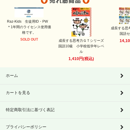
Raz-Kids 生徒用ID・PW
＊1年間のライセンス使用価
成長する思
格です。
国語セ
SOLD OUT
14,1
成長する思考力ＧＴシリーズ
国語10級 小学校低学年レベ
ル
1,410円(税込)
ホーム
カートを見る
特定商取引法に基づく表記
プライバシーポリシー