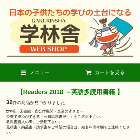
メニュー
カートを見る
【Readers 2018 －英語多読用書籍 】
32
件の商品が見つかりました
□学校・図書館・官公庁機関・企業の皆さまへ
公費で決済ができる「公費請求書発行」をご選択下さい。
教科書購入の際にご活用下さい。
見積書・納品書・請求書をご希望の場合は、宛名を備考欄でご連絡くださ
い。