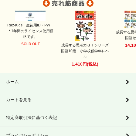
Raz-Kids 生徒用ID・PW
＊1年間のライセンス使用価
成長する思
格です。
国語セ
SOLD OUT
14,1
成長する思考力ＧＴシリーズ
国語10級 小学校低学年レベ
ル
1,410円(税込)
ホーム
カートを見る
特定商取引法に基づく表記
プライバシーポリシー