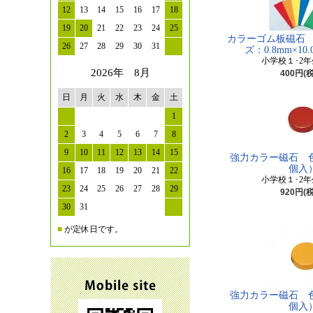
12
13
14
15
16
17
18
19
20
21
22
23
24
25
カラーゴム板磁石 
26
27
28
29
30
31
ズ：0.8mm×10.0
小学校１･2
2026年 8月
400円(
日
月
火
水
木
金
土
1
2
3
4
5
6
7
8
9
10
11
12
13
14
15
強力カラー磁石 色
個入
16
17
18
19
20
21
22
小学校１･2
23
24
25
26
27
28
29
920円(
30
31
■
が定休日です。
強力カラー磁石 色
個入