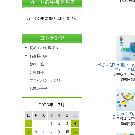
1,680円
カートの中に商品はありません
初めてのお客様へ
お客様の声
教材一覧
水さいばいC型 ヒ
付） ＊球
会社概要
小学校１･2
390円(
プライバシーポリシー
お問い合せ
2026年 7月
じしゃくの
日
月
火
水
木
金
土
小学校１･2
1
2
3
4
500円(
5
6
7
8
9
10
11