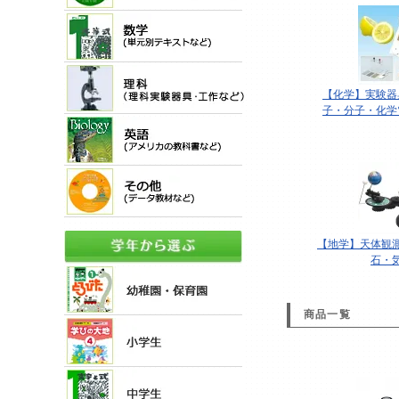
【化学】実験器
子・分子・化学
【地学】天体観
石・
商品一覧