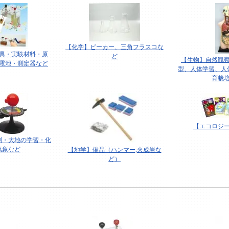
【化学】ビーカー、三角フラスコな
具・実験材料・原
ど
【生物】自然観
電池・測定器など
型、人体学習、人
育栽
【エコロジ
測・大地の学習・化
気象など
【地学】備品（ハンマー,火成岩な
ど）