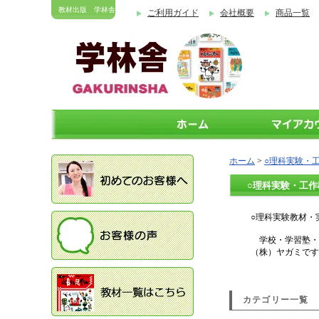
教材出版 学林舎
ご利用ガイド
会社概要
商品一覧
ホーム
>
○理科実験・
○理科実験・工作
○理科実験教材・
学校・学習塾・
（株）ヤガミです
カテゴリー一覧