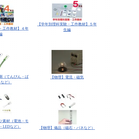
【学年別理科実験・工作教材】５年
・工作教材】４年
生編
編
測（てんびん・ば
【物理】電流・磁気
りなど）
ツ素材（電池・モ
・LEDなど）
【物理】備品（磁石・バネなど）