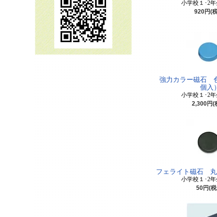
小学校１･2
920円(
強力カラー磁石 色
個入
小学校１･2
2,300円
フェライト磁石 丸（0
小学校１･2
50円(税