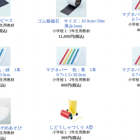
マグネバ
0.7
ピース
ゴム板磁石 サイズ：10.0cm×10m
小学校
年生用教材
厚み1mm
4
(税込)
小学校１･2年生用教材
11,000円(税込)
：緑 1本
マグネバー 色：青 1本
マグネバ
0.0cm
0.7×1.5×30.0cm
0.7
年生用教材
小学校１･2年生用教材
小学校
税込)
400円(税込)
4
じどうしゃづくり A型
ぞめあそび
小学校１･2年生用教材
年生用教材
360円(税込)
税込)