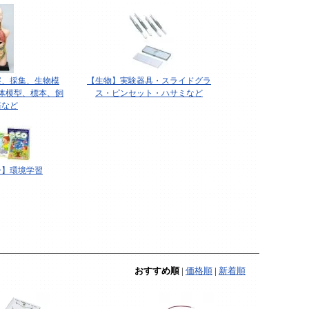
察、採集、生物模
【生物】実験器具・スライドグラ
体模型、標本、飼
ス・ピンセット・ハサミなど
培など
ー】環境学習
おすすめ順
|
価格順
|
新着順