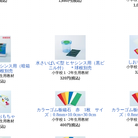
(税込)
1,680円(税込)
1,
しお
水さいばいC型 ヒヤシンス用（黒ビ
ヤシンス用（暗箱
小学校
ニル付） ＊球根別売
根別売
3
小学校１･2年生用教材
年生用教材
320円(税込)
税込)
カラーゴム板磁石 赤 1枚 サイ
カラーゴム板
ズ：0.8mm×10.0cm×30.0cm
ズ：0.8mm
おもちゃ
小学校１･2年生用教材
小学校
年生用教材
400円(税込)
4
税込)