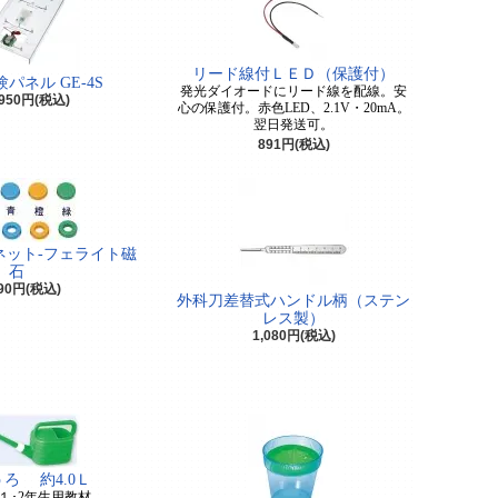
リード線付ＬＥＤ（保護付）
パネル GE-4S
発光ダイオードにリード線を配線。安
,950円(税込)
心の保護付。赤色LED、2.1V・20mA。
翌日発送可。
891円(税込)
ネット-フェライト磁
石
90円(税込)
外科刀差替式ハンドル柄（ステン
レス製）
1,080円(税込)
ろ 約4.0Ｌ
１･2年生用教材