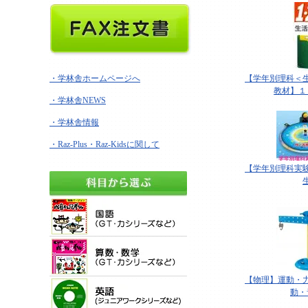
・学林舎ホームページへ
【学年別理科＜
教材】１
・学林舎NEWS
・学林舎情報
・Raz-Plus・Raz-Kidsに関して
【学年別理科実
【物理】運動・
動・