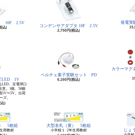
発電実験
0F 2.5V
コンデンサアダプタ 10F 2.5V
15
(税込)
2,750円(税込)
カラーマグ
ペルチェ素子実験セット PD
1
LED 1V
6,160円(税込)
るLED。豆電球口
意。1個、50個
1V〜5V。出荷
ーズ。
税込)
） 5枚組
大型名札（黄） 5枚組
じょう
年生用教材
小学校１･2年生用教材
小学校