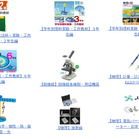
【学年別理科実験
【学年別理科実験・工作教材】３年
生
生編
生活科＞実験・工作
・２年生編
験・工作教材】６年
【物理】計量・計
生編
ねはか
【顕微鏡】顕微鏡各種類・周辺機器
【物理】電気パー
力学・物性・熱・振
ーター・豆球
【物理】放射線
音・光