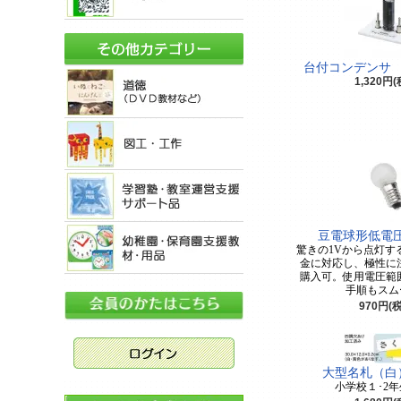
台付コンデンサ 1
1,320円
豆電球形低電圧
驚きの1Vから点灯す
金に対応し、極性に注
購入可。使用電圧範囲
手順もスム
970円(
大型名札（白
小学校１･2