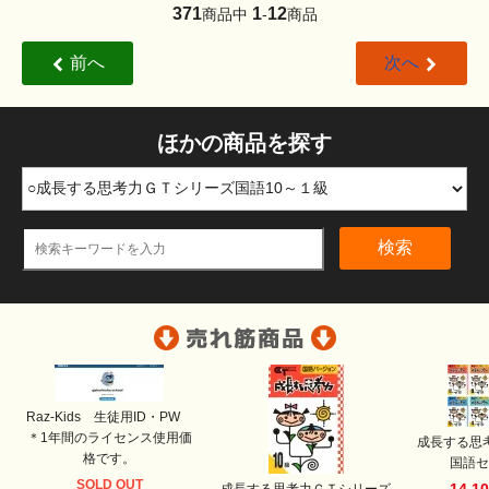
371
1
12
商品中
-
商品
前へ
次へ
ほかの商品を探す
検索
Raz-Kids 生徒用ID・PW
＊1年間のライセンス使用価
成長する思
格です。
国語セ
SOLD OUT
14,1
成長する思考力ＧＴシリーズ