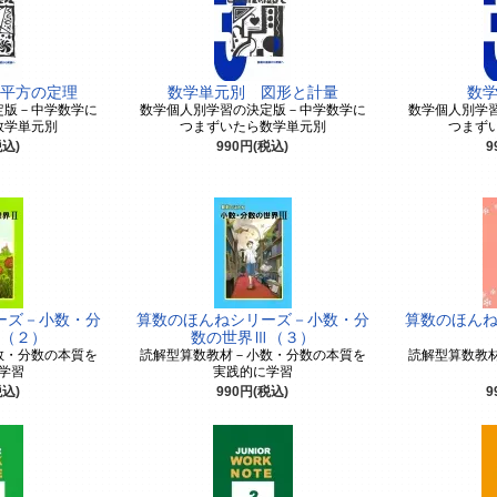
平方の定理
数学単元別 図形と計量
数
定版－中学数学に
数学個人別学習の決定版－中学数学に
数学個人別学
数学単元別
つまずいたら数学単元別
つまず
税込)
990円(税込)
9
ーズ－小数・分
算数のほんねシリーズ－小数・分
算数のほん
（２）
数の世界Ⅲ（３）
数・分数の本質を
読解型算数教材－小数・分数の本質を
読解型算数教
学習
実践的に学習
税込)
990円(税込)
9