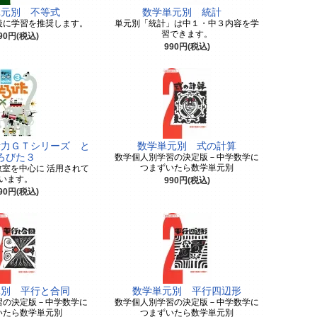
単元別 不等式
数学単元別 統計
後に学習を推奨します。
単元別「統計」は中１・中３内容を学
習できます。
90円(税込)
990円(税込)
考力ＧＴシリーズ と
数学単元別 式の計算
ろびた３
数学個人別学習の決定版－中学数学に
つまずいたら数学単元別
室を中心に 活用されて
います。
990円(税込)
90円(税込)
元別 平行と合同
数学単元別 平行四辺形
習の決定版－中学数学に
数学個人別学習の決定版－中学数学に
いたら数学単元別
つまずいたら数学単元別