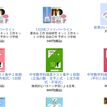
世界の
バーライト
LED光ファイバーライト
3
 キット 工作キッ
夏休み 工作 自由研究 キット 工作キッ
 手作り 小学校
ト 小学生 自由工作 手作り 小学校
税込)
340円(税込)
スト集中２前期
中学数学到達度テスト集中１前期
中学数学到
方程式・1次関
（正負の数・文字と式・１次方程
（平行と合
）
式・不等式）
税込)
徹底的なパターン学習による定着。
8
880円(税込)