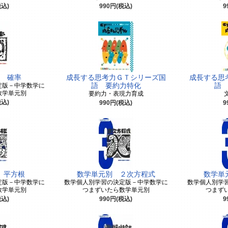
税込)
990円(税込)
9
 確率
成長する思考力ＧＴシリーズ国
成長する思
定版－中学数学に
語 要約力特化
語
数学単元別
要約力・表現力育成
税込)
990円(税込)
9
 平方根
数学単元別 ２次方程式
数学単
定版－中学数学に
数学個人別学習の決定版－中学数学に
数学個人別学
数学単元別
つまずいたら数学単元別
つまず
税込)
990円(税込)
9