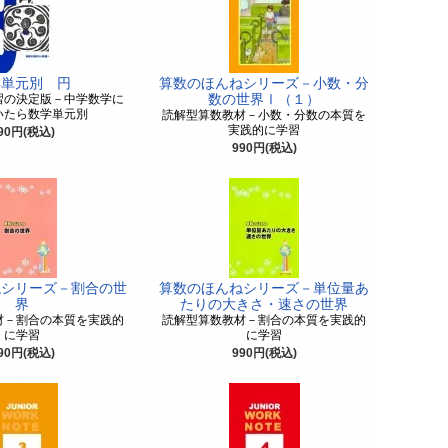
学単元別 円
算数のほんねシリーズ－小数・分
習の決定版－中学数学に
数の世界Ⅰ（１）
いたら数学単元別
読解型算数教材－小数・分数の本質を
実践的に学習
90円(税込)
990円(税込)
ねシリーズ－割合の世
算数のほんねシリーズ－単位量あ
界
たりの大きさ・速さの世界
材－割合の本質を実践的
読解型算数教材－割合の本質を実践的
に学習
に学習
90円(税込)
990円(税込)