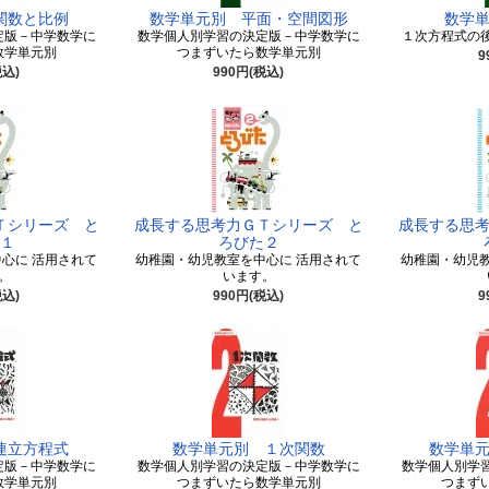
関数と比例
数学単元別 平面・空間図形
数学
定版－中学数学に
数学個人別学習の決定版－中学数学に
１次方程式の
数学単元別
つまずいたら数学単元別
9
税込)
990円(税込)
Ｔシリーズ と
成長する思考力ＧＴシリーズ と
成長する思
１
ろびた２
心に 活用されて
幼稚園・幼児教室を中心に 活用されて
幼稚園・幼児教
。
います。
税込)
990円(税込)
9
連立方程式
数学単元別 １次関数
数学単
定版－中学数学に
数学個人別学習の決定版－中学数学に
数学個人別学
数学単元別
つまずいたら数学単元別
つまず