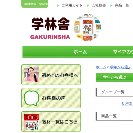
教材出版 学林舎
ご利用ガイド
会社概要
商品一覧
ホーム
>
学年から選ぶ
学年から選ぶ
グループ一覧
幼稚園
商品一覧