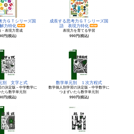
考力ＧＴシリーズ国
成長する思考力ＧＴシリーズ国
解力特化
語 表現力特化
力・表現力育成
表現力を育てる学習
90円(税込)
990円(税込)
元別 文字と式
数学単元別 １次方程式
習の決定版－中学数学に
数学個人別学習の決定版－中学数学に
いたら数学単元別
つまずいたら数学単元別
90円(税込)
990円(税込)