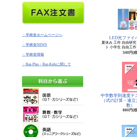
・学林舎ホームページへ
LED光ファイ
夏休み 工作 自由研究
・学林舎NEWS
ト 小学生 自由工作
340円(
・学林舎情報
・Raz-Plus・Raz-Kidsに関して
中学数学到達度テ
（式の計算・連立
数
880円(