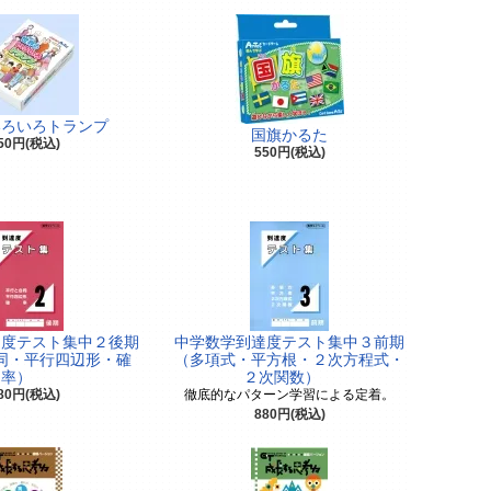
いろいろトランプ
国旗かるた
50円(税込)
550円(税込)
達度テスト集中２後期
中学数学到達度テスト集中３前期
同・平行四辺形・確
（多項式・平方根・２次方程式・
率）
２次関数）
80円(税込)
徹底的なパターン学習による定着。
880円(税込)