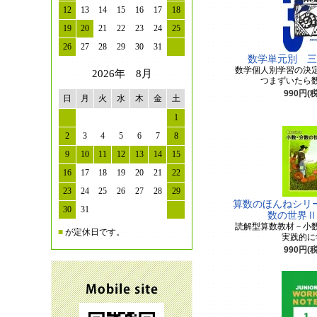
12
13
14
15
16
17
18
19
20
21
22
23
24
25
26
27
28
29
30
31
数学単元別 三
数学個人別学習の決
2026年 8月
つまずいたら
990円(
日
月
火
水
木
金
土
1
2
3
4
5
6
7
8
9
10
11
12
13
14
15
16
17
18
19
20
21
22
23
24
25
26
27
28
29
算数のほんねシリ
30
31
数の世界Ⅱ
読解型算数教材－小
■
が定休日です。
実践的に
990円(