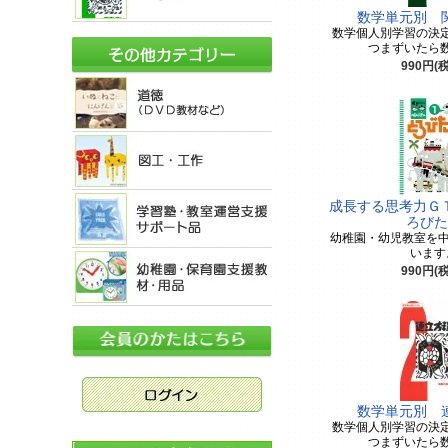
数学単元別 
数学個人別学習の決
つまずいたら
990円(
成長する思考力Ｇ
ろびた
幼稚園・幼児教室を中
います
990円(
数学単元別 
数学個人別学習の決
つまずいたら