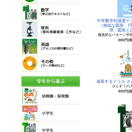
中学数学到達度テ
（相似な図形・円
理・図形
徹底的なパターン学
880円(
成長するドリル さ
さんすうの
990円(