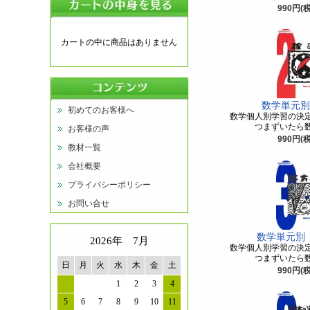
990円(
カートの中に商品はありません
数学単元別
初めてのお客様へ
数学個人別学習の決
つまずいたら
お客様の声
990円(
教材一覧
会社概要
プライバシーポリシー
お問い合せ
数学単元別
2026年 7月
数学個人別学習の決
つまずいたら
日
月
火
水
木
金
土
990円(
1
2
3
4
5
6
7
8
9
10
11