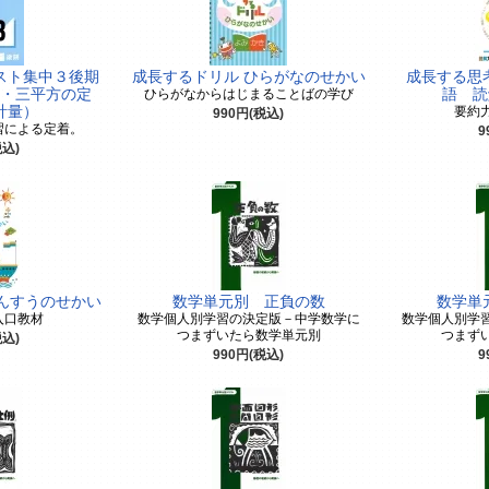
スト集中３後期
成長するドリル ひらがなのせかい
成長する思
・三平方の定
ひらがなからはじまることばの学び
語 読
と計量）
要約
990円(税込)
習による定着。
9
税込)
んすうのせかい
数学単元別 正負の数
数学単
入口教材
数学個人別学習の決定版－中学数学に
数学個人別学
つまずいたら数学単元別
つまず
税込)
990円(税込)
9