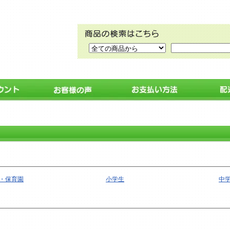
・保育園
小学生
中