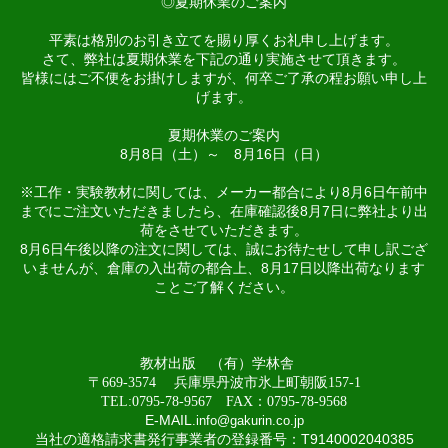
◎夏期休業のご案内
平素は格別のお引き立てを賜り厚くお礼申し上げます。
さて、弊社は夏期休業を下記の通り実施させて頂きます。
皆様にはご不便をお掛けしますが、何卒ご了承の程お願い申し上
げます。
夏期休業のご案内
8月8日（土）～ 8月16日（日）
※工作・実験教材に関しては、メーカー都合により8月6日午前中
までにご注文いただきましたら、在庫確認後8月7日に弊社より出
荷をさせていただきます。
8月6日午後以降の注文に関しては、誠にお待たせして申し訳ござ
いませんが、倉庫の入出荷の都合上、8月17日以降出荷なります
ことご了解ください。
教材出版 （有）学林舎
〒669-3574 兵庫県丹波市氷上町朝阪157-1
TEL:0795-78-9567 FAX：0795-78-9568
E-MAIL
.
info@gakurin.co.jp
当社の適格請求書発行事業者の登録番号：T9140002040385