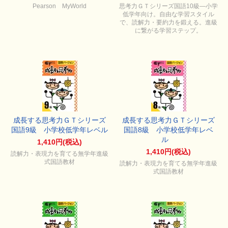
Pearson MyWorld
思考力ＧＴシリーズ国語10級―小学
低学年向け。自由な学習スタイル
で、読解力・要約力を鍛える。進級
に繋がる学習ステップ。
成長する思考力ＧＴシリーズ
成長する思考力ＧＴシリーズ
国語9級 小学校低学年レベル
国語8級 小学校低学年レベ
ル
1,410円(税込)
1,410円(税込)
読解力・表現力を育てる無学年進級
式国語教材
読解力・表現力を育てる無学年進級
式国語教材