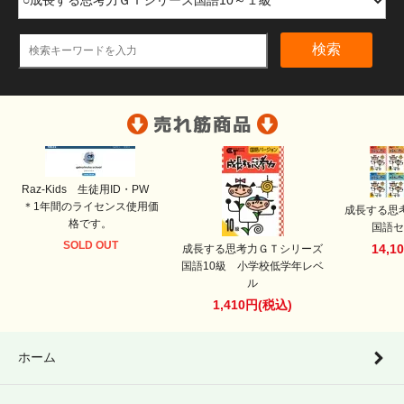
検索
Raz-Kids 生徒用ID・PW
＊1年間のライセンス使用価
成長する思
格です。
国語セ
SOLD OUT
14,1
成長する思考力ＧＴシリーズ
国語10級 小学校低学年レベ
ル
1,410円(税込)
ホーム