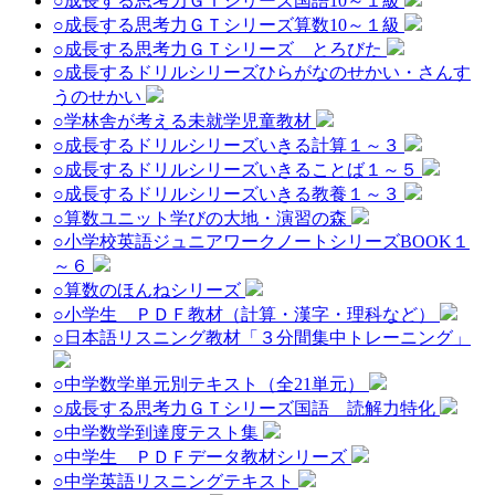
○成長する思考力ＧＴシリーズ国語10～１級
○成長する思考力ＧＴシリーズ算数10～１級
○成長する思考力ＧＴシリーズ とろびた
○成長するドリルシリーズひらがなのせかい・さんす
うのせかい
○学林舎が考える未就学児童教材
○成長するドリルシリーズいきる計算１～３
○成長するドリルシリーズいきることば１～５
○成長するドリルシリーズいきる教養１～３
○算数ユニット学びの大地・演習の森
○小学校英語ジュニアワークノートシリーズBOOK１
～６
○算数のほんねシリーズ
○小学生 ＰＤＦ教材（計算・漢字・理科など）
○日本語リスニング教材「３分間集中トレーニング」
○中学数学単元別テキスト（全21単元）
○成長する思考力ＧＴシリーズ国語 読解力特化
○中学数学到達度テスト集
○中学生 ＰＤＦデータ教材シリーズ
○中学英語リスニングテキスト