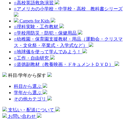
○高校英語救急演習
○アメリカの小学校・中学校・高校 教科書シリーズ
Carpets for Kids
○理科実験・工作教材
○学校用防災・防犯・保健用品
○幼稚園・保育園支援教材・用品（運動会・クリスマ
ス・文化祭・卒業式・入学式など）
○地球儀を使って学んでみよう！
○工作・自由研究
○道徳副教材（教養映画・ドキュメントＤＶＤ）
科目/学年から探す
科目から選ぶ
学年から選ぶ
その他カテゴリ
支払い・配送について
お問い合わせ