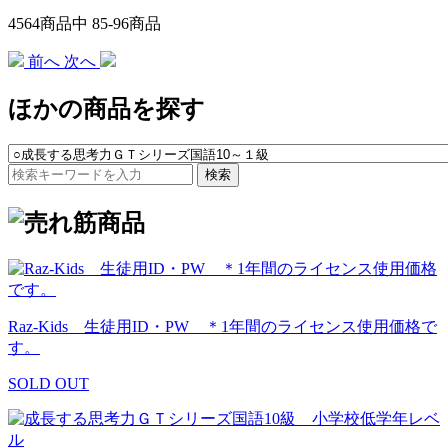
4564
商品中
85
-
96
商品
前へ
次へ
ほかの商品を探す
検索
Raz-Kids 生徒用ID・PW ＊1年間のライセンス使用価格で
す。
SOLD OUT