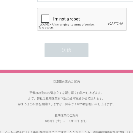
◎夏期休業のご案内
平素は格別のお引き立てを賜り厚くお礼申し上げます。
さて、弊社は夏期休業を下記の通り実施させて頂きます。
皆様にはご不便をお掛けしますが、何卒ご了承の程お願い申し上げます。
夏期休業のご案内
8月8日（土）～ 8月16日（日）
は、メーカー都合により8月6日午前中までにご注文いただきましたら、在庫確認後8月7日に弊社より