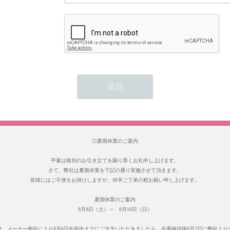
◎夏期休業のご案内
平素は格別のお引き立てを賜り厚くお礼申し上げます。
さて、弊社は夏期休業を下記の通り実施させて頂きます。
皆様にはご不便をお掛けしますが、何卒ご了承の程お願い申し上げます。
夏期休業のご案内
8月8日（土）～ 8月16日（日）
は、メーカー都合により8月6日午前中までにご注文いただきましたら、在庫確認後8月7日に弊社より