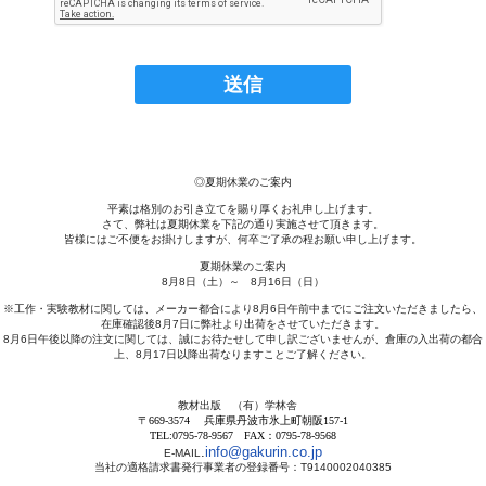
◎夏期休業のご案内
平素は格別のお引き立てを賜り厚くお礼申し上げます。
さて、弊社は夏期休業を下記の通り実施させて頂きます。
皆様にはご不便をお掛けしますが、何卒ご了承の程お願い申し上げます。
夏期休業のご案内
8月8日（土）～ 8月16日（日）
※工作・実験教材に関しては、メーカー都合により8月6日午前中までにご注文いただきましたら、
在庫確認後8月7日に弊社より出荷をさせていただきます。
8月6日午後以降の注文に関しては、誠にお待たせして申し訳ございませんが、倉庫の入出荷の都合
上、8月17日以降出荷なりますことご了解ください。
教材出版 （有）学林舎
〒669-3574 兵庫県丹波市氷上町朝阪157-1
TEL:0795-78-9567 FAX：0795-78-9568
.
info@gakurin.co.jp
E-MAIL
当社の適格請求書発行事業者の登録番号：T9140002040385