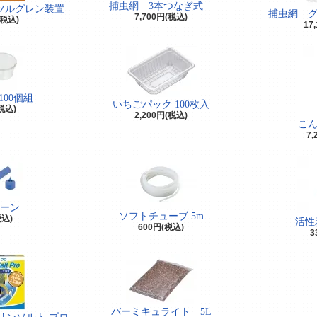
捕虫網 3本つなぎ式
ツルグレン装置
捕虫網 
7,700円(税込)
(税込)
17
100個組
いちごパック 100枚入
(税込)
2,200円(税込)
こ
7,
ーン
ソフトチューブ 5m
税込)
活性
600円(税込)
3
バーミキュライト 5L