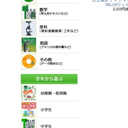
人工海水 テトラ マ
50L(10リッ
2,310円