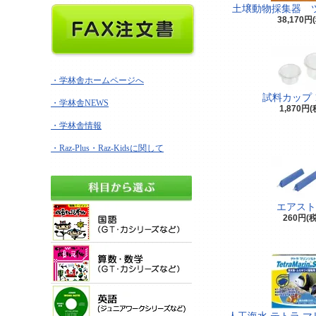
土壌動物採集器 
38,170円
・学林舎ホームページへ
試料カップ 
・学林舎NEWS
1,870円
・学林舎情報
・Raz-Plus・Raz-Kidsに関して
エアスト
260円(