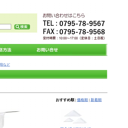
培など
おすすめ順
|
価格順
|
新着順