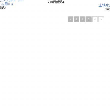
リンソルト プロ
770円(税込)
トル用×5)
土壌水分
(税込)
14
<
1
2
3
4
>