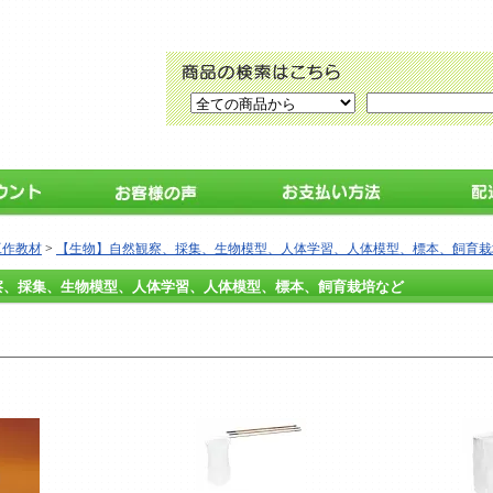
工作教材
>
【生物】自然観察、採集、生物模型、人体学習、人体模型、標本、飼育栽
察、採集、生物模型、人体学習、人体模型、標本、飼育栽培など