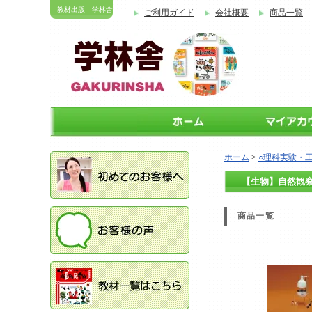
教材出版 学林舎
ご利用ガイド
会社概要
商品一覧
ホーム
>
○理科実験・
【生物】自然観
商品一覧