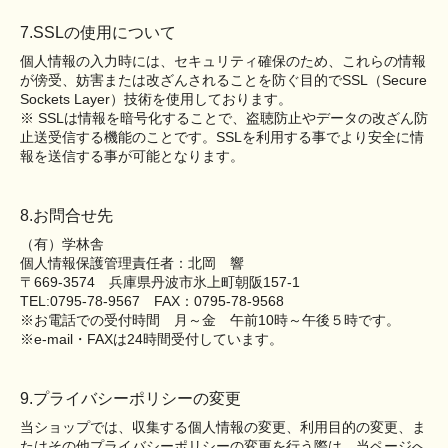
7.SSLの使用について
個人情報の入力時には、セキュリティ確保のため、これらの情報
が傍受、妨害または改ざんされることを防ぐ目的でSSL（Secure
Sockets Layer）技術を使用しております。
※ SSLは情報を暗号化することで、盗聴防止やデータの改ざん防
止送受信する機能のことです。SSLを利用する事でより安全に情
報を送信する事が可能となります。
8.お問合せ先
（有）学林舎
個人情報保護管理責任者：北岡 響
〒669-3574 兵庫県丹波市氷上町朝阪157-1
TEL:0795-78-9567 FAX：0795-78-9568
※お電話での受付時間 月～金 午前10時～午後５時です。
※e-mail・FAXは24時間受付しています。
9.プライバシーポリシーの変更
当ショップでは、収集する個人情報の変更、利用目的の変更、ま
たはその他プライバシーポリシーの変更を行う際は、当ページへ