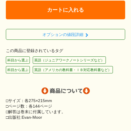
カートに入れる
オプションの値段詳細
この商品に登録されているタグ
科目から選ぶ
英語（ジュニアワークノートシリーズなど）
科目から選ぶ
英語（アメリカの教科書・ＩＢ対応教科書など）
□サイズ：各275×215mm
□ページ数：各144ページ
□解答は巻末に付属しています。
□出版社:Evan-Moor