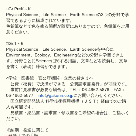
□Gr.PreK～K
Physical Science、Life Science、Earth Scienceの3つの分野で学
習できるように構成されています。
色鉛筆などで色を塗る箇所が随所にありますので、色鉛筆をご用
意ください。
□Gr.1～6
Physical Science、Life Science、Earth Scienceを中心に
Environment、Ecology、Engineeringなどの分野を学習できま
す。分野ごとにScienceに関する用語、文章などを読解し、文章
を書く（表現）練習ができます。
○学校・図書館・官公庁機関・企業の皆さまへ
公費（校費）で決済ができる「公費請求書発行」が可能です。
事前に見積書が必要な場合は、TEL：06-4962-5876 FAX：
06-4962-5877
info@gakurin.co.jp
にお問い合わせください。
国立研究開発法人 科学技術振興機構（ＪＳＴ）経由でのご購
入も可能です。
見積書・納品書・請求書・領収書をご希望の場合は、ご指示く
ださい。
※納期・発送に関して
□
発送までの手順