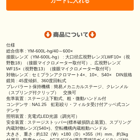
カートに入れる
仕様
総合倍率 : YM-600L-hg/40～600×
接眼レンズ（YM-600L-hg） : 大口径広視野レンズLWF10×（視
野数18）（接眼マイクロメーター取付可）、広視野レンズ
WF15×（視野数13）（接眼マイクロメーター取付可）
対物レンズ : セミプランアクロマート4×、10×、S40× DIN規格
鏡筒 : 45度傾斜、360度回転式
プレパラート保持機構 : 簡易メカニカルステージ、クレンメル
（スプリング付クリップ） 交換可
焦準装置 : ステージ上下動式、粗・微動ハンドル付
コンデンサ : NA1.25 虹彩絞り・フィルタ受け付アッベ式コン
デンサ
照明装置 : 充電式LED光源（調光可）
安全装置 : ステージストッパー(標本破損防止装置)、スプリング
内蔵対物レンズ(S40×)、空転機構内蔵粗動ハンドル
大きさ、重さ : 約132（W）×180（D）×355（H）mm、約3kg
付属品 : 防塵カバー、ACアダプタ(満充電確認ガイドランプ付)