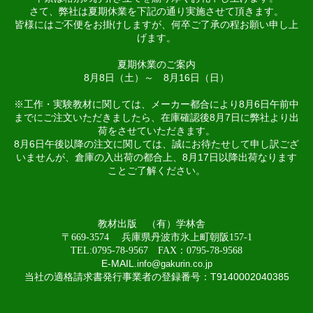
さて、弊社は夏期休業を下記の通り実施させて頂きます。
皆様にはご不便をお掛けしますが、何卒ご了承の程お願い申し上
げます。
夏期休業のご案内
8月8日（土）～ 8月16日（日）
※工作・実験教材に関しては、メーカー都合により8月6日午前中
までにご注文いただきましたら、在庫確認後8月7日に弊社より出
荷をさせていただきます。
8月6日午後以降の注文に関しては、誠にお待たせして申し訳ござ
いませんが、倉庫の入出荷の都合上、8月17日以降出荷なります
ことご了解ください。
教材出版 （有）学林舎
〒669-3574 兵庫県丹波市氷上町朝阪157-1
TEL:0795-78-9567 FAX：0795-78-9568
E-MAIL
.
info@gakurin.co.jp
当社の適格請求書発行事業者の登録番号：T9140002040385