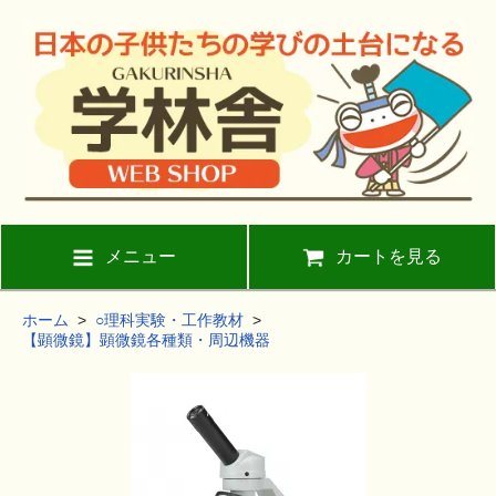
メニュー
カートを見る
ホーム
>
○理科実験・工作教材
>
【顕微鏡】顕微鏡各種類・周辺機器