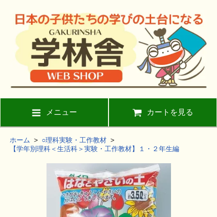
メニュー
カートを見る
ホーム
>
○理科実験・工作教材
>
【学年別理科＜生活科＞実験・工作教材】１・２年生編