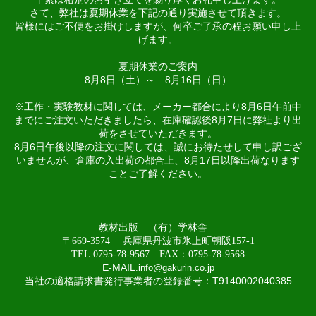
さて、弊社は夏期休業を下記の通り実施させて頂きます。
皆様にはご不便をお掛けしますが、何卒ご了承の程お願い申し上
げます。
夏期休業のご案内
8月8日（土）～ 8月16日（日）
※工作・実験教材に関しては、メーカー都合により8月6日午前中
までにご注文いただきましたら、在庫確認後8月7日に弊社より出
荷をさせていただきます。
8月6日午後以降の注文に関しては、誠にお待たせして申し訳ござ
いませんが、倉庫の入出荷の都合上、8月17日以降出荷なります
ことご了解ください。
教材出版 （有）学林舎
〒669-3574 兵庫県丹波市氷上町朝阪157-1
TEL:0795-78-9567 FAX：0795-78-9568
E-MAIL
.
info@gakurin.co.jp
当社の適格請求書発行事業者の登録番号：T9140002040385