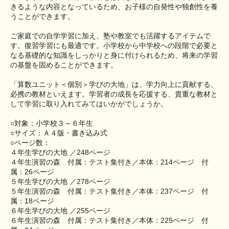
きるような内容となっているため、お子様の自発性や独創性を養
うことができます。
ご家庭での自学学習に加え、塾や教室でも活躍するアイテムで
す。復習学習にも最適です。小学校から中学校への段階で必要と
なる基礎的な知識をしっかりと身に付けられるため、将来の学習
の基盤を固めることができます。
「算数ユニット＜個別＞学びの大地」は、学力向上に貢献する、
必携の教材といえます。学習者の成長を応援する、貴重な教材と
して学習に取り入れてみてはいかがでしょうか。
○対象：小学校３～６年生
○サイズ：Ａ４版・書き込み式
○ページ数：
４年生学びの大地 ／248ページ
４年生演習の森 付属：テスト集付き／本体：214ページ 付
属：26ページ
５年生学びの大地 ／278ページ
５年生演習の森 付属：テスト集付き／本体：237ページ 付
属：18ページ
６年生学びの大地 ／255ページ
６年生演習の森 付属：テスト集付き／本体：225ページ 付