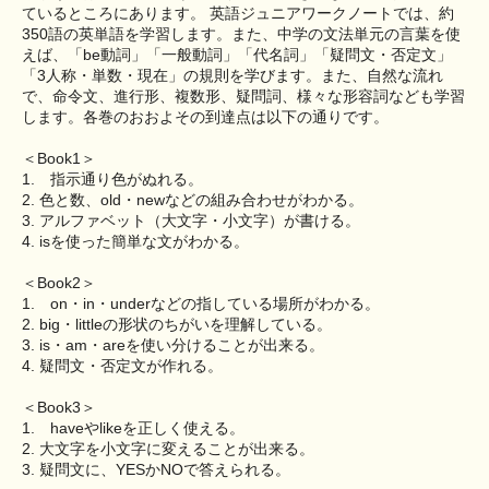
ているところにあります。 英語ジュニアワークノートでは、約
350語の英単語を学習します。また、中学の文法単元の言葉を使
えば、「be動詞」「一般動詞」「代名詞」「疑問文・否定文」
「3人称・単数・現在」の規則を学びます。また、自然な流れ
で、命令文、進行形、複数形、疑問詞、様々な形容詞なども学習
します。各巻のおおよその到達点は以下の通りです。
＜Book1＞
1. 指示通り色がぬれる。
2. 色と数、old・newなどの組み合わせがわかる。
3. アルファベット（大文字・小文字）が書ける。
4. isを使った簡単な文がわかる。
＜Book2＞
1. on・in・underなどの指している場所がわかる。
2. big・littleの形状のちがいを理解している。
3. is・am・areを使い分けることが出来る。
4. 疑問文・否定文が作れる。
＜Book3＞
1. haveやlikeを正しく使える。
2. 大文字を小文字に変えることが出来る。
3. 疑問文に、YESかNOで答えられる。