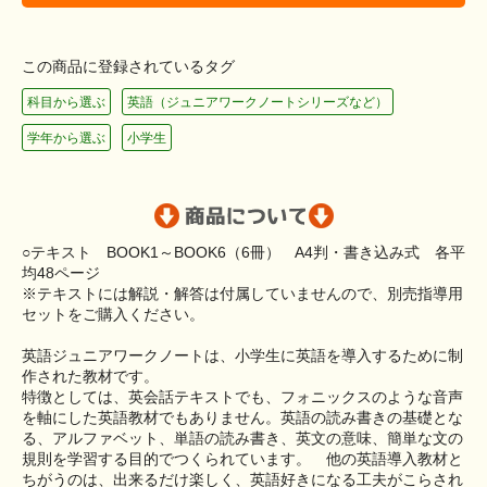
この商品に登録されているタグ
科目から選ぶ
英語（ジュニアワークノートシリーズなど）
学年から選ぶ
小学生
○テキスト BOOK1～BOOK6（6冊） A4判・書き込み式 各平
均48ページ
※テキストには解説・解答は付属していませんので、別売指導用
セットをご購入ください。
英語ジュニアワークノートは、小学生に英語を導入するために制
作された教材です。
特徴としては、英会話テキストでも、フォニックスのような音声
を軸にした英語教材でもありません。英語の読み書きの基礎とな
る、アルファベット、単語の読み書き、英文の意味、簡単な文の
規則を学習する目的でつくられています。 他の英語導入教材と
ちがうのは、出来るだけ楽しく、英語好きになる工夫がこらされ