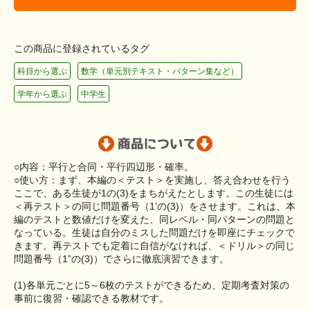
この商品に登録されているタグ
科目から選ぶ
数学（単元別テキスト・パターン集など）
学年から選ぶ
中学生
○内容：平行と合同・平行四辺形・確率。
○使い方：まず、本編の＜テスト＞を実施し、答え合わせを行う
ここで、ある生徒が1の(3)をまちがえたとします。この生徒には
＜再テスト＞の同じ問題番号（1’の(3)）をさせます。これは、本
編のテストと数値だけを変えた、同レベル・同パターンの問題と
なっている。生徒は自分のミスした問題だけを即座にチェックで
きます。再テストでも定着に自信がなければ、＜ドリル＞の同じ
問題番号（1”の(3)）でさらに徹底演習できます。
(1)各単元ごとに5～6枚のテストができるため、定期考査対策の
事前に復習・確認できる教材です。