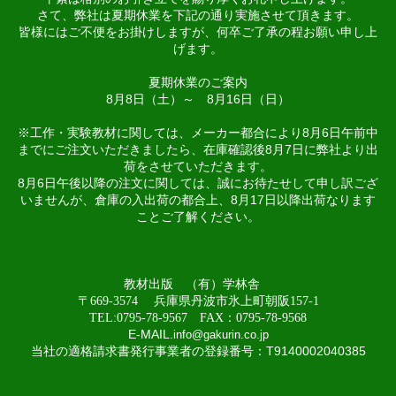
さて、弊社は夏期休業を下記の通り実施させて頂きます。
皆様にはご不便をお掛けしますが、何卒ご了承の程お願い申し上
げます。
夏期休業のご案内
8月8日（土）～ 8月16日（日）
※工作・実験教材に関しては、メーカー都合により8月6日午前中
までにご注文いただきましたら、在庫確認後8月7日に弊社より出
荷をさせていただきます。
8月6日午後以降の注文に関しては、誠にお待たせして申し訳ござ
いませんが、倉庫の入出荷の都合上、8月17日以降出荷なります
ことご了解ください。
教材出版 （有）学林舎
〒669-3574 兵庫県丹波市氷上町朝阪157-1
TEL:0795-78-9567 FAX：0795-78-9568
E-MAIL
.
info@gakurin.co.jp
当社の適格請求書発行事業者の登録番号：T9140002040385