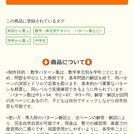
この商品に登録されているタグ
科目から選ぶ
数学（単元別テキスト・パターン集など）
学年から選ぶ
中学生
○制作目的： 数学パターン集は、数学単元別を学年ごとにまと
め、問題を中心とした教材です。基本問題の解説を経て、同パタ
ーンの演習とドリルで定着を図ります。基本的かつ重要なパター
ンを精選し、同レベルで反復練習できるように作られています。
パターン数は中1＝54、中2＝67、中3＝70。解答・解説が設問
の次ページにあるので、子どもは自分でチェックしながら自学自
習も可能です。
○使い方：導入部のパターン解説と、次ページの解答・解説によ
り、完全自学自習が可能です。用途は、塾での補習用、家庭での
復習用の二通りです。宿題管理がしやすいように、各学年ごとに