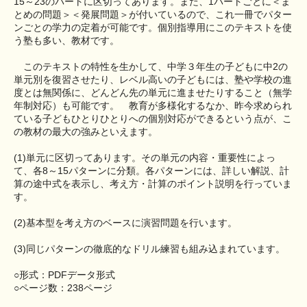
15～23のパートに区切ってあります。また、1パートごとに＜ま
とめの問題＞＜発展問題＞が付いているので、これ一冊でパター
ンごとの学力の定着が可能です。個別指導用にこのテキストを使
う塾も多い、教材です。
このテキストの特性を生かして、中学３年生の子どもに中2の
単元別を復習させたり、レベル高いの子どもには、塾や学校の進
度とは無関係に、どんどん先の単元に進ませたりすること（無学
年制対応）も可能です。 教育が多様化するなか、昨今求められ
ている子どもひとりひとりへの個別対応ができるという点が、こ
の教材の最大の強みといえます。
(1)単元に区切ってあります。その単元の内容・重要性によっ
て、各8～15パターンに分類。各パターンには、詳しい解説、計
算の途中式を表示し、考え方・計算のポイント説明を行っていま
す。
(2)基本型を考え方のベースに演習問題を行います。
(3)同じパターンの徹底的なドリル練習も組み込まれています。
○形式：PDFデータ形式
○ページ数：238ページ