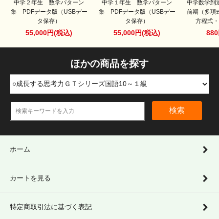
中学２年生 数学パターン
中学１年生 数学パターン
中学数学到
集 PDFデータ版（USBデー
集 PDFデータ版（USBデー
前期（多項
タ保存）
タ保存）
方程式
55,000円(税込)
55,000円(税込)
88
ほかの商品を探す
検索
ホーム
カートを見る
特定商取引法に基づく表記