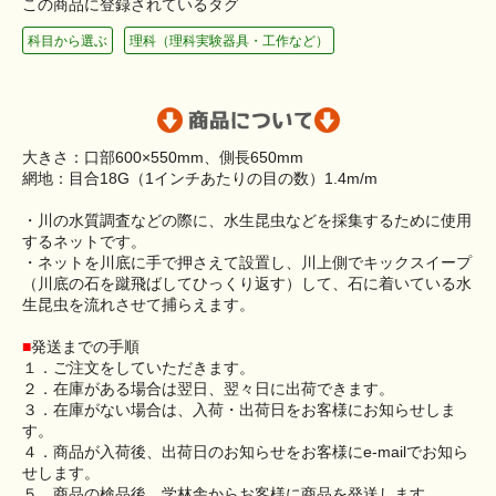
この商品に登録されているタグ
科目から選ぶ
理科（理科実験器具・工作など）
大きさ：口部600×550mm、側長650mm
網地：目合18G（1インチあたりの目の数）1.4m/m
・川の水質調査などの際に、水生昆虫などを採集するために使用
するネットです。
・ネットを川底に手で押さえて設置し、川上側でキックスイープ
（川底の石を蹴飛ばしてひっくり返す）して、石に着いている水
生昆虫を流れさせて捕らえます。
■
発送までの手順
１．ご注文をしていただきます。
２．在庫がある場合は翌日、翌々日に出荷できます。
３．在庫がない場合は、入荷・出荷日をお客様にお知らせしま
す。
４．商品が入荷後、出荷日のお知らせをお客様にe-mailでお知ら
せします。
５．商品の検品後、学林舎からお客様に商品を発送します。