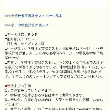
>>>小学校漢字書取テストページ見本
>>>小・中学校計算評価テスト
□データ形式：ＰＤＦ
□配布形式：ＵＳＢ
□打ち出しサイズ：Ａ４版
□ページ数：小学校漢字書取テスト／各級平均15ページ 小・中
学校計算評価テスト／小学校各学年5ページ 中学校各学年平均
30ページ
□内容：小学校漢字書取テストは、小学校１～６年生までの漢字
を級式で学習できる教材です。小・中学校計算評価テストは、小
学校１年生～中学校３年生までの計算問題を学習できる教材で
す。学習はじめのウォーミングアップ教材などにご活用下さい。
■
発送までの手順
1．ご注文をしていただきます。
2．学林舎に在庫がある場合はすぐに出荷できます。
3．学林舎に在庫がない場合は、入荷・出荷日をお客様にお知ら
せします。
4．商品が入荷後、出荷日のお知らせをお客様にe-mailでお知ら