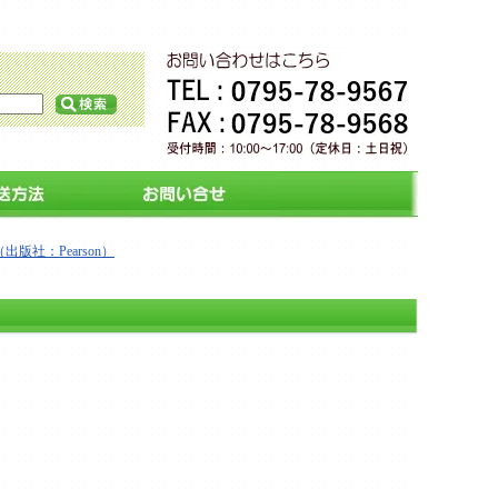
社：Pearson）