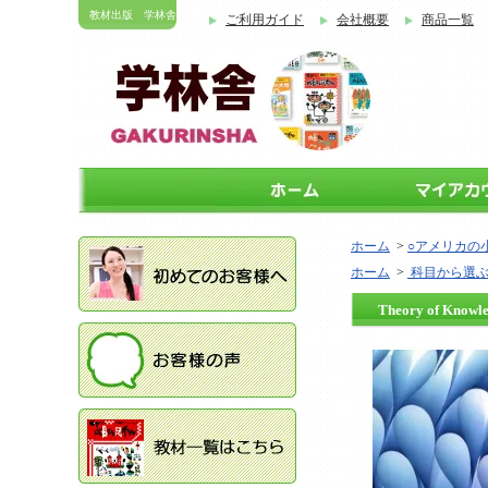
教材出版 学林舎
ご利用ガイド
会社概要
商品一覧
ホーム
>
○アメリカの
ホーム
>
科目から選
Theory of K