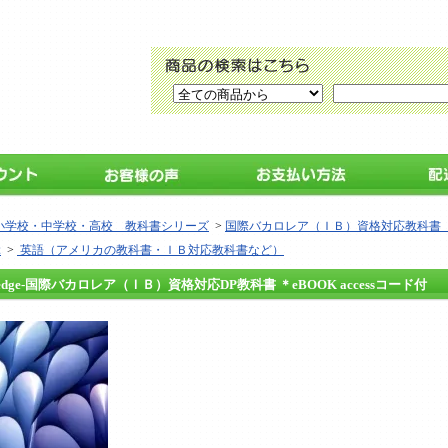
小学校・中学校・高校 教科書シリーズ
>
国際バカロレア（ＩＢ）資格対応教科書（出版
ぶ
>
英語（アメリカの教科書・ＩＢ対応教科書など）
nowledge-国際バカロレア（ＩＢ）資格対応DP教科書 ＊eBOOK accessコード付