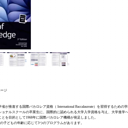
ページ
推進する国際バカロレア資格（ International Baccalaureate）を習
ショナルスクールの卒業生に、国際的に認められる大学入学資格を与え、大学進学
とを目的として1968年に国際バカロレア機構が発足しました。
歳の子どもの年齢に応じて3つのプログラムがあります。