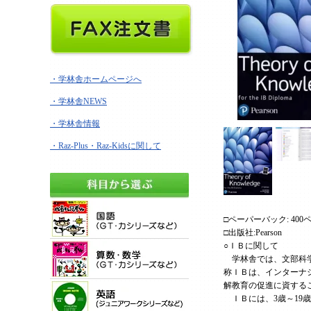
・学林舎ホームページへ
・学林舎NEWS
・学林舎情報
・Raz-Plus・Raz-Kidsに関して
□ペーパーバック: 400
□出版社:Pearson
○ＩＢに関して
学林舎では、文部科学省が
称ＩＢは、インターナ
解教育の促進に資するこ
ＩＢには、3歳～19