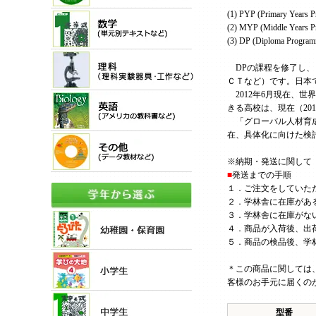
(1) PYP (Primary 
(2) MYP (Middle Y
(3) DP (Diploma 
DPの課程を修了し、
ＣＴなど）です。日本
2012年6月現在、世
きる高校は、現在（201
「グローバル人材育成
在、具体化に向けた検
※納期・発送に関して
■
発送までの手順
１．ご注文をしていた
２．学林舎に在庫があ
３．学林舎に在庫がな
４．商品が入荷後、出荷
５．商品の検品後、学
＊この商品に関しては
客様のお手元に届くの
型番