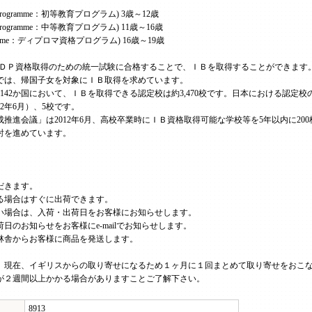
Years Programme：初等教育プログラム) 3歳～12歳
ears Programme：中等教育プログラム) 11歳～16歳
Programme：ディプロマ資格プログラム) 16歳～19歳
ＤＰ資格取得のための統一試験に合格することで、ＩＢを取得することができます
では、帰国子女を対象にＩＢ取得を求めています。
界142か国において、ＩＢを取得できる認定校は約3,470校です。日本における認
2年6月）、5校です。
推進会議」は2012年6月、高校卒業時にＩＢ資格取得可能な学校等を5年以内に20
討を進めています。
だきます。
る場合はすぐに出荷できます。
い場合は、入荷・出荷日をお客様にお知らせします。
日のお知らせをお客様にe-mailでお知らせします。
林舎からお客様に商品を発送します。
、現在、イギリスからの取り寄せになるため１ヶ月に１回まとめて取り寄せをおこ
が２週間以上かかる場合がありますことご了解下さい。
8913