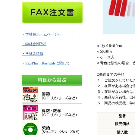
・学林舎ホームページへ
・学林舎NEWS
○ 1枚 0.8×6.0cm
○ 500枚入
・学林舎情報
○ ケース入
○ 青色は酸性の場合、
・Raz-Plus・Raz-Kidsに関して
□
発送までの手順
１．ご注文をしていた
２．在庫がある場合は
３．在庫がない場合は
４．商品が入荷後、出荷
５．商品の検品後、学
型番
販売価格
購入数