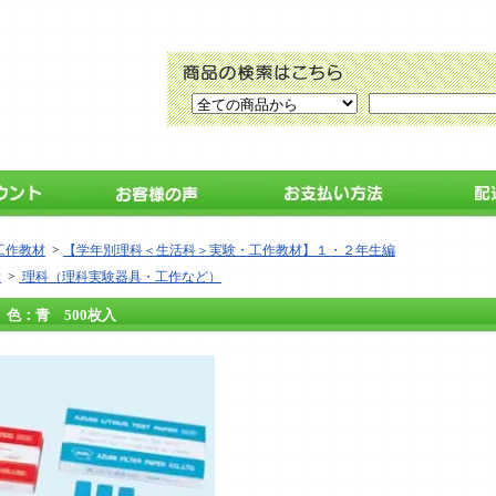
工作教材
>
【学年別理科＜生活科＞実験・工作教材】１・２年生編
ぶ
>
理科（理科実験器具・工作など）
色：青 500枚入