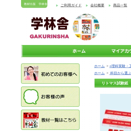
教材出版 学林舎
ご利用ガイド
会社概要
商品一覧
ホーム
>
○理科実験・
ホーム
>
科目から選
リトマス試験紙 