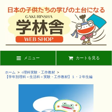
メニュー
カートを見る
ホーム
>
○理科実験・工作教材
>
【学年別理科＜生活科＞実験・工作教材】１・２年生編