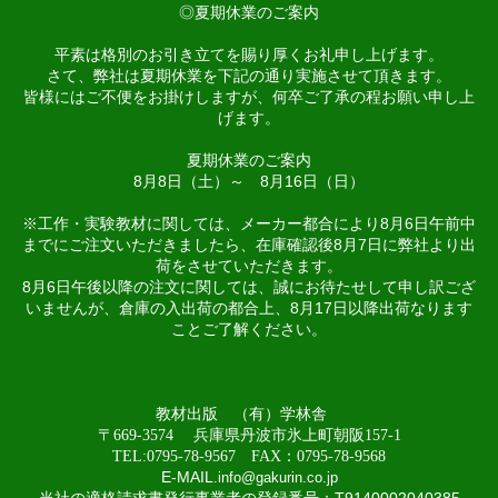
◎夏期休業のご案内
平素は格別のお引き立てを賜り厚くお礼申し上げます。
さて、弊社は夏期休業を下記の通り実施させて頂きます。
皆様にはご不便をお掛けしますが、何卒ご了承の程お願い申し上
げます。
夏期休業のご案内
8月8日（土）～ 8月16日（日）
※工作・実験教材に関しては、メーカー都合により8月6日午前中
までにご注文いただきましたら、在庫確認後8月7日に弊社より出
荷をさせていただきます。
8月6日午後以降の注文に関しては、誠にお待たせして申し訳ござ
いませんが、倉庫の入出荷の都合上、8月17日以降出荷なります
ことご了解ください。
教材出版 （有）学林舎
〒669-3574 兵庫県丹波市氷上町朝阪157-1
TEL:0795-78-9567 FAX：0795-78-9568
E-MAIL
.
info@gakurin.co.jp