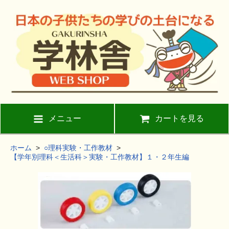
メニュー
カートを見る
ホーム
>
○理科実験・工作教材
>
【学年別理科＜生活科＞実験・工作教材】１・２年生編