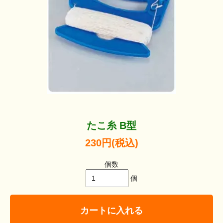
たこ糸 B型
230円(税込)
個数
個
カートに入れる