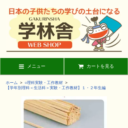
メニュー
カートを見る
ホーム
>
○理科実験・工作教材
>
【学年別理科＜生活科＞実験・工作教材】１・２年生編