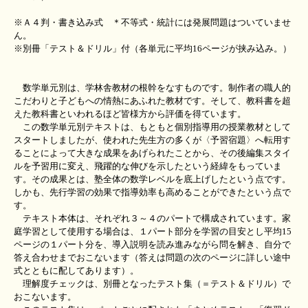
※Ａ４判・書き込み式 ＊不等式・統計には発展問題はついていませ
ん。
※別冊「テスト＆ドリル」付（各単元に平均16ページが挟み込み。）
数学単元別は、学林舎教材の根幹をなすものです。制作者の職人的
こだわりと子どもへの情熱にあふれた教材です。そして、教科書を超
えた教科書といわれるほど皆様方から評価を得ています。
この数学単元別テキストは、もともと個別指導用の授業教材として
スタートしましたが、使われた先生方の多くが〈予習宿題〉へ転用す
ることによって大きな成果をあげられたことから、その後編集スタイ
ルを予習用に変え、飛躍的な伸びを示したという経緯をもっていま
す。その成果とは、塾全体の数学レベルを底上げしたという点です。
しかも、先行学習の効果で指導効率も高めることができたという点で
す。
テキスト本体は、それぞれ３～４のパートで構成されています。家
庭学習として使用する場合は、１パート部分を学習の目安とし平均15
ページの１パート分を、導入説明を読み進みながら問を解き、自分で
答え合わせまでおこないます（答えは問題の次のページに詳しい途中
式とともに配してあります）。
理解度チェックは、別冊となったテスト集（＝テスト＆ドリル）で
おこないます。