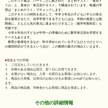
このテスト集は、パートごとに配された「まとめテスト」「復習ド
リル」と、巻末の「単元別テキスト」で構成されています。毎週の学
習は「まとめテスト」でチェックします。
このテキストの特性を生かして、中学３年生の子どもに中２の単元
別を復習させたり、自学学習できる子どもにはは、学校の進度とは無
関係に、どんどん先の単元に進ませたりすること（無学年制対応）も
可能です。
小学６年生の子どもが中学への準備のために数学単元別を学習する
ケースもあります。
教育が多様化するなか、昨今求められている子どもひとりひとりへ
の個別対応ができるという点が、この教材の最大の強みといえます。
■
発送までの手順
１．ご注文をしていただきます。
２．在庫がある場合は翌日、翌々日に出荷できます。
３．在庫がない場合は、入荷・出荷日をお客様にお知らせします。
４．商品が入荷後、出荷日のお知らせをお客様にe-mailでお知らせし
ます。
５．商品の検品後、学林舎からお客様に商品を発送します。
その他の詳細情報