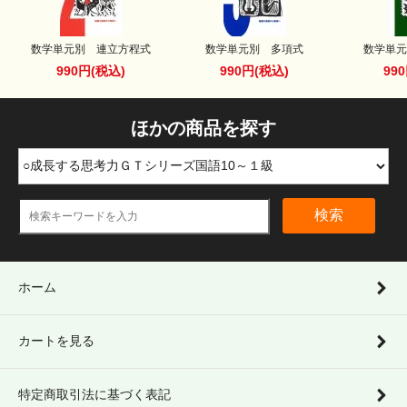
数学単元別 連立方程式
数学単元別 多項式
数学単元
990円(税込)
990円(税込)
99
ほかの商品を探す
検索
ホーム
カートを見る
特定商取引法に基づく表記