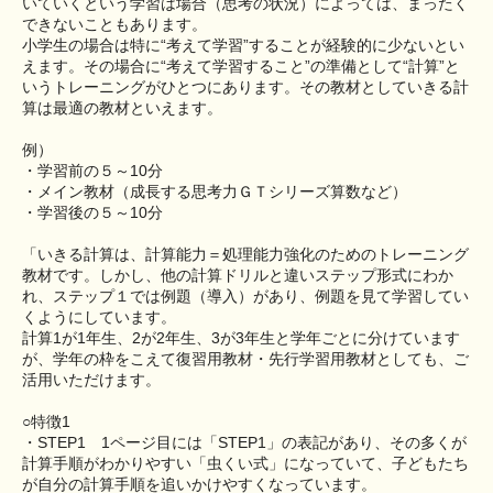
いていくという学習は場合（思考の状況）によっては、まったく
できないこともあります。
小学生の場合は特に“考えて学習”することが経験的に少ないとい
えます。その場合に“考えて学習すること”の準備として“計算”と
いうトレーニングがひとつにあります。その教材としていきる計
算は最適の教材といえます。
例）
・学習前の５～10分
・メイン教材（成長する思考力ＧＴシリーズ算数など）
・学習後の５～10分
「いきる計算は、計算能力＝処理能力強化のためのトレーニング
教材です。しかし、他の計算ドリルと違いステップ形式にわか
れ、ステップ１では例題（導入）があり、例題を見て学習してい
くようにしています。
計算1が1年生、2が2年生、3が3年生と学年ごとに分けています
が、学年の枠をこえて復習用教材・先行学習用教材としても、ご
活用いただけます。
○特徴1
・STEP1 1ページ目には「STEP1」の表記があり、その多くが
計算手順がわかりやすい「虫くい式」になっていて、子どもたち
が自分の計算手順を追いかけやすくなっています。