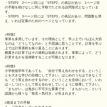
・STEP2 2ページ目には「STEP2」の表記があり、1ページ目
の手順を助けなしに同じ手順でたどれる設問形式となっていま
す。
・STEP3 3ページ目には「STEP3」の表記があり、問題数も増
え、いわば定着のためのページとなっています。
○特徴2
筆算を多用しています。その理由として、学ぶ上でいちばん大切
なのは「どうしてなのか」と不思議に思うことです。計算を学ぶ
上では計算過程を振り返ることにあります。
横書きの計算ではその過程は短縮されます。筆算によって、どう
計算するかを追体験することが可能となります。
○特徴3
小学校低学年であっても、「自分で答え合わせをする」というこ
とを大きな学びの目標にして下さい。はじめのうちはできなくて
も「どう答え合わせするのか」ということを念頭において、いわ
ば＜しつけ＞として答え合わせしていくように指導して下さい。
「まちがい」は進歩に不可欠な要素です。「まちがった」という
認識から様々な「発見＝気付き」が生まれます。
□発送までの手順