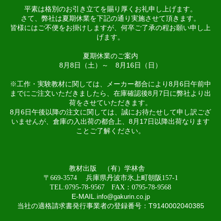
平素は格別のお引き立てを賜り厚くお礼申し上げます。
さて、弊社は夏期休業を下記の通り実施させて頂きます。
皆様にはご不便をお掛けしますが、何卒ご了承の程お願い申し上
げます。
夏期休業のご案内
8月8日（土）～ 8月16日（日）
※工作・実験教材に関しては、メーカー都合により8月6日午前中
までにご注文いただきましたら、在庫確認後8月7日に弊社より出
荷をさせていただきます。
8月6日午後以降の注文に関しては、誠にお待たせして申し訳ござ
いませんが、倉庫の入出荷の都合上、8月17日以降出荷なります
ことご了解ください。
教材出版 （有）学林舎
〒669-3574 兵庫県丹波市氷上町朝阪157-1
TEL:0795-78-9567 FAX：0795-78-9568
E-MAIL
.
info@gakurin.co.jp
当社の適格請求書発行事業者の登録番号：T9140002040385