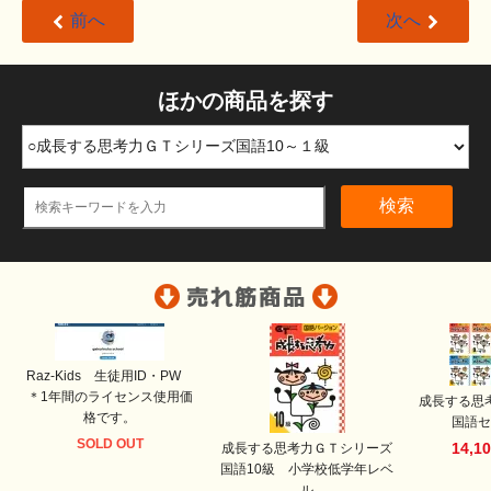
前へ
次へ
ほかの商品を探す
検索
Raz-Kids 生徒用ID・PW
＊1年間のライセンス使用価
成長する思
格です。
国語セ
SOLD OUT
14,1
成長する思考力ＧＴシリーズ
国語10級 小学校低学年レベ
ル