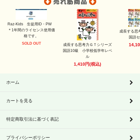
Raz-Kids 生徒用ID・PW
＊1年間のライセンス使用価
成長する思
格です。
国語セ
SOLD OUT
14,1
成長する思考力ＧＴシリーズ
国語10級 小学校低学年レベ
ル
1,410円(税込)
ホーム
カートを見る
特定商取引法に基づく表記
プライバシーポリシー