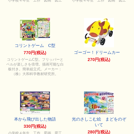
小学校４年生 工作 図画 図工
小学校４年生 工作 図画 図工
コリントゲーム C型
ゴーゴー！ドリームカー
770円(税込)
270円(税込)
コリントゲームC型。フリッパーと
ベルが楽しさを倍増。描画可能な白
板付き。簡単組立式。メーカー：
（株）大和科学教材研究所。
本から飛び出した物語
光のさしこむ絵 まどをのぞ
いて
330円(税込)
280円(税込)
小学校４年生 工作 図画 図工