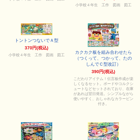
小学校４年生 工作 図画 図工
トントンつないでＡ型
370円(税込)
カクカク板を組み合わせたら
小学校４年生 工作 図画 図工
（つくって、つかって、たの
しんでＣ型改訂）
390円(税込)
こだわりアイテム！伝言板作成が楽
しくなるセット。ボードやコルクシ
ュートなどセットされており、在庫
があれば翌日発送。シンプルながら
使いやすく、おしゃれなカラーピン
付き。