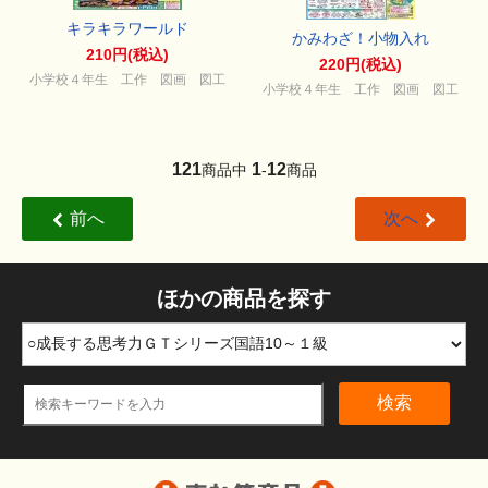
キラキラワールド
かみわざ！小物入れ
210円(税込)
220円(税込)
小学校４年生 工作 図画 図工
小学校４年生 工作 図画 図工
121
1
12
商品中
-
商品
前へ
次へ
ほかの商品を探す
検索