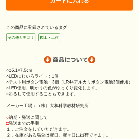
カートに入れる
この商品に登録されているタグ
その他カテゴリ
図工・工作
○φ5.1×7.5cm
○LEDにじいろライト：1個
○テスト用ボタン電池：3個（LR44アルカリボタン電池3個使用）
○LED使用。明かりの色がゆっくり変化します。
○吊るして使用することもできます。
メーカー工場：（株）大和科学教材研究所
○
納期・発送に関して
□
発送までの手順
１．ご注文をしていただきます。
２．在庫がある場合は翌日、翌々日に出荷できます。