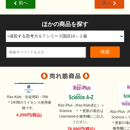
前へ
次へ
ほかの商品を探す
検索
Raz-Kids 生徒用ID・PW
＊1年間のライセンス使用価
Raz-Plus（Raz-Kids含む）＋
格です。
Science ＊＊更新の場合は
Raz-Plus
4,200円(税込)
Usernameを備考欄にご記入
Science＋ 
ください。
＊更新の場合
備考欄にご
76,890円(税込)